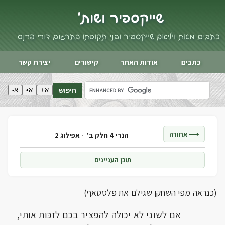
שייקספיר ושות'
כתבים מאת ויליאם שייקספיר ובני תקופתו בתרגום דורי פרנס
כתבים
אודות האתר
קישורים
יצירת קשר
א+
א•
א-
חיפוש
⟶ אחורה
הנרי 4 חלק ב' -
אפילוג 2
תוכן העניינים
(כנראה מפי השחקן שגילם את פלסטאף)
אם לשוני לא יכולה להפציר בכם לזכּות אותי,