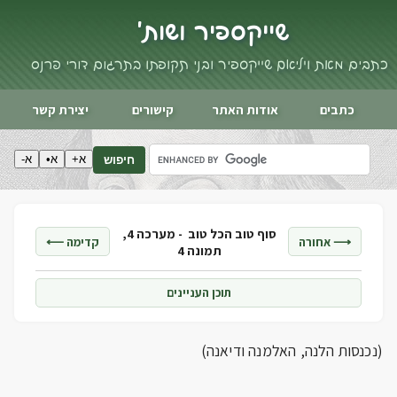
שייקספיר ושות'
כתבים מאת ויליאם שייקספיר ובני תקופתו בתרגום דורי פרנס
כתבים
אודות האתר
קישורים
יצירת קשר
א+
א•
א-
חיפוש
סוף טוב הכל טוב -
מערכה 4,
⟶ אחורה
קדימה ⟵
תמונה 4
תוכן העניינים
(נכנסות הלנה, האלמנה ודיאנה)