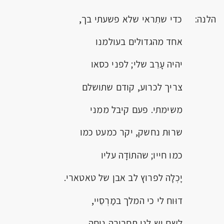
הלנה: כדי שתִראי שלא פשעתי בך,
אחד מהגדולים בעולמנו
יהיה עָרֵב שלי; לפני כסאו
צריך לכרוע, קודם שתושלם
משימתי. פעם קיבל ממני
שרוּת נחשק, יקר כמעט כמו
כמו חייו; שהתוֹדָה עליו
יָכְלָה לפרוץ לב אבן של טאטארי.
דוּוח לי כי המלך במַרְסֵיי,
לשם יש לנו תחבורה נוחה.