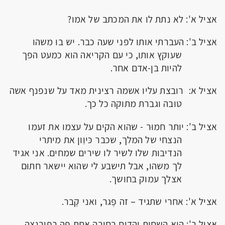
אציל א': לא נתת לו את המכתב של אמו?
אציל ב': העברתי אותו לפני שעה כבר. יש בו משהו
שעוקץ אותו, כי עם הקריאה הוא כמעט הפך
להיות בן-אדם אחר.
אציל א: רובצת עליו אשמה רצינית מאד על שנפנף אשה
טובה וגברת מתוקה כל כך.
אציל ב': יותר חמוּר - שהוא הקים על עצמו את זעמו
הנצחי של המלך, שכבר כּיוֵון את מיתרי
הנדיבות שלו לשיר לו שירים שמחים. אני אגיד
לך משהו, אבל תישבע לי שהוא יישאר חתוּם
אצלך עמוק בחושך.
אציל א': אחרי שתגיד – זה פֶּגר, ואני קֶבר.
אציל ב': הוא השחית והדיח בחורה אחת פה בפירנצה,