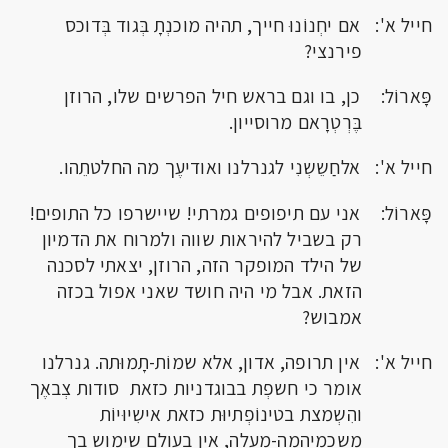
חייל א': אם יחְנוֹנוּ חייך, תהיה מוכנְתָ בְּגוד בְּדוכס
פירנצי?
פָּארוֹל: כן, בו וגם בראש חיל הפרשים שלו, הרוזן
בֶּרְטְרָאם מרוסייון.
חייל א': אלחַשֵשְנִי לגנרלנו ואודיעֶך מה החלטתֵהו.
פָּארוֹל: אני עם תיפופים גמרתי! שיישרפו כל התופים!
רק בשביל להיראות שווה ולמרוח את הדמיון
של הילד המופקר הזה, הרוזן, יצאתי לסכנה
הזאת. אבל מי היה חושד שאני אפול בכזה
אמבוש?
חייל א': אין תרופה, אדון, אלא שמוֹת-תָמוּתה. גנרלנו
אומר כי חשפְת בבוגדניות כזאת סודות צְבאֶך
והִשְמצת בטינוֹפְתיוּת כזאת אישִיוּיוֹת
משִכְמֵיהֵמָה-מַעְלָה, אין בעולם שימוש בך