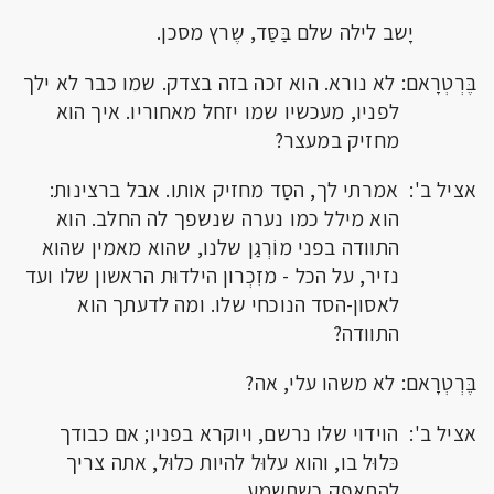
יָשב לילה שלם בַּסַּד, שֶרץ מסכן.
בֶּרְטְרָאם: לא נורא. הוא זכה בזה בצדק. שמו כבר לא ילך
לפניו, מעכשיו שמו יזחל מאחוריו. איך הוא
מחזיק במעצר?
אציל ב': אמרתי לך, הסַד מחזיק אותו. אבל ברצינות:
הוא מילל כמו נערה שנשפך לה החלב. הוא
התוודה בפני מוֹרְגַן שלנו, שהוא מאמין שהוא
נזיר, על הכל - מזִכְרון הילדוּת הראשון שלו ועד
לאסון-הסד הנוכחי שלו. ומה לדעתך הוא
התוודה?
בֶּרְטְרָאם: לא משהו עלי, אה?
אציל ב': הוידוי שלו נרשם, ויוקרא בפניו; אם כבודך
כּלוּל בו, והוא עלוּל להיות כלוּל, אתה צריך
להתאפק כשתשמע.