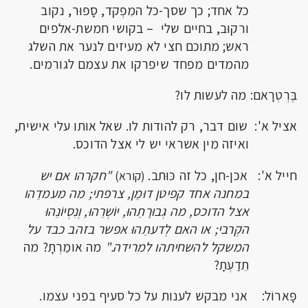
כל אחד; כך שסך-כל המִפְקד, סָפוּר, נקוב
ורקוּב, בחיים שלי – בקושי חמשת-אלפים
ראש; מתוכם חצי לא מעיזים לנער את השלג
מהמדים מפחד שיפרקו את עצמם לגורמים.
בֶּרְטְרָאם: מה לעשות לו?
אציל א': שום דבר, רק להודות לו. שאל אותו עלי אישית,
ואיזה מין אשראי יש לי אצל הדוכס.
חייל א': אכן-חן, כל זה כּוּתב.
"חקרהו אם יש
(קורא)
במחנה אחד קפיטן דוּמֵן, צרפתי; מה מעמדֵהו
אצל הדוכס, מה גְבוּרָתֵהוּ, יוֹשְרֵהוּ, וְנִסְיוֹנֵהוּ
הקְרבי; או האם לְדעתֵהוּ אפשר בזהב כבד על
המשקל להשחיתהו למרידה."
מה אומֵרְתָ? מה
תֵדַעְתָ?
פָּארוֹל: אני מבקש לענות על כל סעיף בפני עצמו.