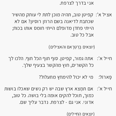
אני בדרך לצרפת.
אציל א': קפיטן טוב, תהיה מוכן לתת לי עותק מהשיר
שכתבת לדיאנה בשם הרוזן רוסיון? אם לא
הייתי פחדן מדופלם הייתי חומס אותו בכוח;
אבל כל טוּב.
(יוצאים בֶּרְטְרָאם והאצילים)
חייל א': אתה גמוּר, קפיטן. סוף תוף הכל תוף. הלכו לך
כל הקשרים, חוץ מהקשר בצעיף שלך.
פָּארוֹל: מי לא יכול להימחץ מתעלול?
חייל א': אם תמְצא ארץ שבה יש רק נשים שאכלו בושות
כמוך, תוכל להקים אוּמה בלי בושה. כל טוּב,
אדוני. אני גם - לצרפת. נדבר עליך שם.
(יוצאים החיילים)