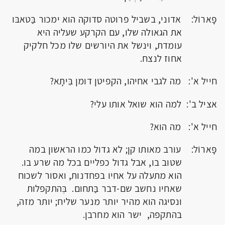
פָּארוֹל: אדוני, בשביל פרוטה סדוקה הוא ימכור בַּטאבּו
את הגאולה שלו, עם הקרקע שעליה היא
עומדת, וינשל את היורשים שלו מכל חלקיק
אחוז לנצח.
חייל א': מה לגבי אחיהו, הקפיטן דומן בֵּיתָא?
אציל ב': למה הוא שואל אותו עלי?
חייל א': מה הוא?
פָּארוֹל: עורב מאותו קן; לא גדול כמו הראשון במה
שטוב בו, אבל גדול כפליים בכל מה שרע בו.
הוא מתעלה על אחיו בפחדנות, ואסור לשכוח
שאחיו נחשב שם-דבר בַּתחום. בְּהתקפלות
ונסיגה הוא מהיר יותר מנער שליח; יותר מזה,
בהתקפה, ישר הוא מחרבן.