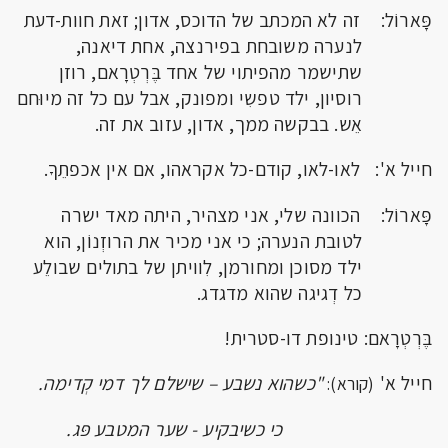
פָּארוֹל: זה לא המכתב של הדוכס, אדון; זאת חוות-דעת
לנערה משובחת בפירנצה, אחת דיאנה,
שתישמר מהפיתוי של אחד בֶּרְטְרָאם, רוזן
רוסיון, ילד טפשִי ומפונק, אבל עם כל זה מיוּחם
אֵש. בבקשה ממך, אדון, עזוב את זה.
חייל א': לאו-לאו, קודם-כל אקראהו, אם אין אכפתֵךָ.
פָּארוֹל: הכוונה שלי, אני מצהיר, היתה מאד ישרה
לטובת הנערה; כי אני מכיר את הרוזְנוֹן, הוא
ילד מסוכן ומחורמן, לִוויתן של בתולים שבולֵע
כל דְגיגה שהוא מדגדג.
בֶּרְטְרָאם: טינופת דו-סטרית!
חייל א'
"כשהוא נשבע – שישלם לך דמי קְדימה.
(קורא):
כי כשיבקיע - שער המטבע פּג.