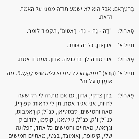
בֶּרְטְרָאם: אבל הוא לא ישמע תודה ממני על האמת
הזאת.
פָּארוֹל: "דֶה - גֶה – נֶה- רָאטים", תקפיד לומר.
חייל א': אכן-חן, כל זה כּוּתב.
פָּארוֹל: אני מודה לך בהכנעה, אדון. אמת זו אמת.
חייל א'
"תחקרֵהו על כוח הרגלים שיש לַהֵמָה".
מה
(קורא):
אומֶרְתָ על זה?
פָּארוֹל: בהן צדקי, אדון, גם אם נותרה לי רק שעה
לחיות, אני אגיד אמת. תן לי לראות: סְפּוּרְיוֹ,
מאה וחמישים; סבסטיאן, כנ"ל; קוֹרָאמְבּוּס,
כנ"ל; ז'ק, כנ"ל; גִילְטָאנוֹ, קוֹסְמוֹ, לוּדוֹבִיק
וגֵרָאטִי, מאתיים-וחמישים כל אחד; הפלוגה
שלי, קיטוֹפֶר, וָאוּמוֹנְד, בּנְטי, מאתיים חמישים