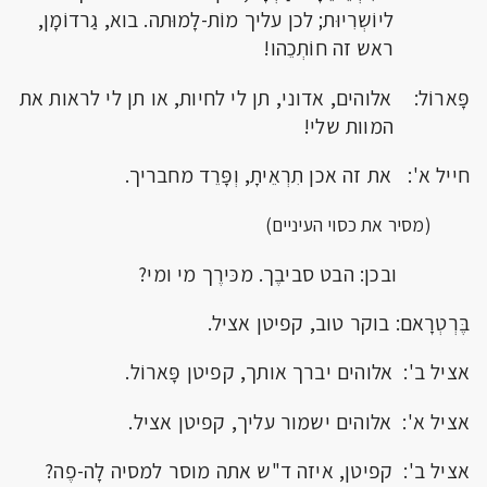
ליוֹשְרִיוּת; לכן עליך מוֹת-לָמוּתה. בוא, גַרדוֹמָן,
ראש זה חוֹתְכֵהו!
פָּארוֹל: אלוהים, אדוני, תן לי לחיות, או תן לי לראות את
המוות שלי!
חייל א': את זה אכן תִרְאֵיתָ, וְפָּרֵד מחבריך.
(מסיר את כסוי העיניים)
ובכן: הבט סביבֶך. מכּירֶך מי ומי?
בֶּרְטְרָאם: בוקר טוב, קפיטן אציל.
אציל ב': אלוהים יברך אותך, קפיטן פָּארוֹל.
אציל א': אלוהים ישמור עליך, קפיטן אציל.
אציל ב': קפיטן, איזה ד"ש אתה מוסר למסיה לָה-פֶה?