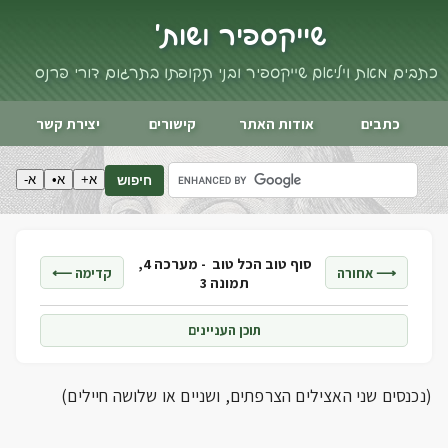
שייקספיר ושות'
כתבים מאת ויליאם שייקספיר ובני תקופתו בתרגום דורי פרנס
כתבים
אודות האתר
קישורים
יצירת קשר
א+
א•
א-
חיפוש
סוף טוב הכל טוב -
מערכה 4,
⟶ אחורה
קדימה ⟵
תמונה 3
תוכן העניינים
(נכנסים שני האצילים הצרפתים, ושניים או שלושה חיילים)