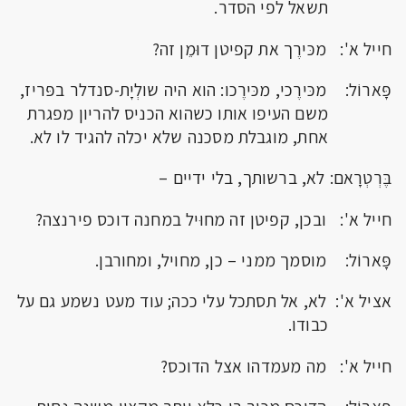
תשאל לפי הסדר.
חייל א': מכּירֶך את קפיטן דוּמֵן זה?
פָּארוֹל: מכּירֶכי, מכּירֶכו: הוא היה שולְיָת-סנדלר בפּריז,
משם העיפו אותו כשהוא הכניס להריון מפגרת
אחת, מוגבלת מסכנה שלא יכלה להגיד לו לא.
בֶּרְטְרָאם: לא, ברשותך, בלי ידיים –
חייל א': ובכן, קפיטן זה מחוּיל במחנה דוכס פירנצה?
פָּארוֹל: מוסמך ממני – כן, מחויל, ומחורבן.
אציל א': לא, אל תסתכל עלי ככה; עוד מעט נשמע גם על
כבודו.
חייל א': מה מעמדהו אצל הדוכס?