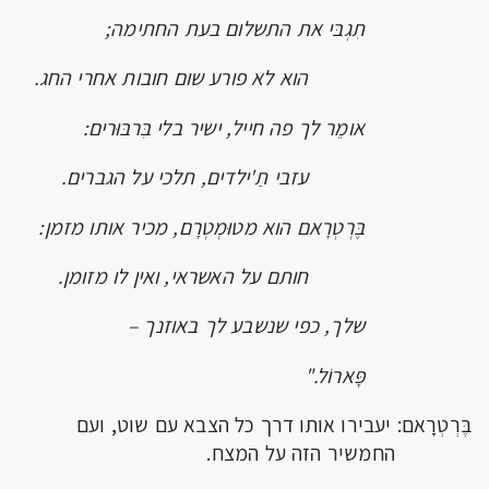
תִגְבּי את התשלום בעת החתימה;
הוא לא פורע שום חובות אחרי החג.
אומֵר לך פה חייל, ישיר בלי בִּרבּוּרים:
עזבי תַ'ילדים, תלכי על הגברים.
בֶּרְטְרָאם הוא מטוּמְטְרָם, מכיר אותו מזמן:
חותם על האשראי, ואין לו מזומן.
שלך, כפי שנשבע לך באוזנך
–
פָּארוֹל."
בֶּרְטְרָאם: יעבירו אותו דרך כל הצבא עם שוט, ועם
החמשיר הזה על המצח.