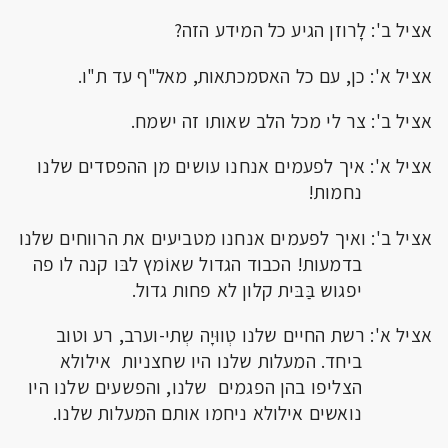
אציל ב': לָרוזן הגיע כל המידע הזה?
אציל א': כן, עם כל האסמכתאות, מאל"ף עד ת"ו.
אציל ב': צר לי מכל הלב שאותו זה ישמח.
אציל א': איך לפעמים אנחנו עושים מן ההפסדים שלנו
נחמות!
אציל ב': ואיך לפעמים אנחנו מטביעים את הרווחים שלנו
בדמעות! הכבוד הגדול שאוֹמץ לבּו קנה לו פה
יפגוש בַּבּית קלון לא פחות גדול.
אציל א': רשת החיים שלנו טְווּיָה שְתי-וערב, רע וטוב
ביחד. המעלות שלנו היו שחצניות אילולא
הצליפו בהן הפגמים שלנו, והפשעים שלנו היו
נואשים אילולא ניחמו אותם המעלות שלנו.