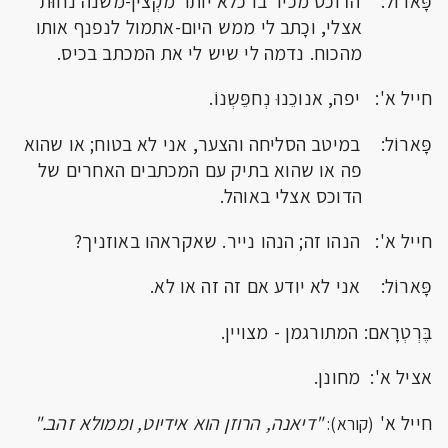
פָּארוֹל: הדוכס מכיר בו כלא יותר מקְצין-משנה נחוּת
אצלי, וכָתב לי ממש היום-אתמול לנפנף אותו
מהכוח. נדמה לי שיש לי את המכתב בכיס.
חייל א': יפה, אנוכֵנוּ נְחפֵּשְנוֹ.
פָּארוֹל: במיטב הסליחה והצער, אני לא בטוח; או שהוא
פה או שהוא בתיק עם המכתבים האחרים של
הדוכס אצלי באוהל.
חייל א': הנהו זה; הנהו נייר. שאקראהו באוזניך?
פָּארוֹל: אני לא יודע אם זה זה או לא.
בֶּרְטְרָאם: המתורגמן - מצויין.
אציל א': מחונן.
חייל א'
"דיאנה, הרוזן הוא אידיוט, וממולא זהב."
(קורא):