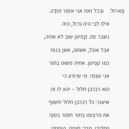
פָּארוֹל: ובכל זאת אני אומר תודָה.
אילו לבי היה גדול, היה
נשבר פה. קפיטן שוב לא אהיה,
אבל אוֹכל, אשתה, אשן בנוח
כמו קפיטן. אחיה פשוט בתור
אני עצמי. מי שיודע כי
הוא רברבן חלול – יהא לו זה
שיעור: כל רברבן חלול יחשוף
את פרצופו בתור חמוֹר בסוף.
החְלִידי, חֶרב; סומק, הימחק;