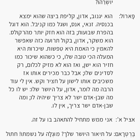
יושְרֵהוּ?
פָּארוֹל: הוא יגנוב, אדון, קליפת ביצה שהוא ימצא
בכנסיה. זנאי, אנס, ושגל כמו קניבל. הוא דוגל
בהפרת שבועות; בזה הוא חזק יותר מהרקולס.
הוא משקר, אדון, בקול תרועה כזה שאפשר
להאמין כי האמת היא טִפּשות. שיכרוּת היא
המעלה הכי טובה שלו, כי כשהוא שיכור כמו
חזיר הוא ישן, ואז הוא לא מזיק לכלום, רק
לסדינים שלו; אבל כבר מכירים אותו אז
משכיבים אותו לישון על חציר וקש. אין לי עוד
הרבה מה לומר, אדון, על היושר שלו: יש לו כל
מה שבן-אדם ישר לא צריך שיהיה לו; ומה
שבן-אדם ישר צריך, אין לו.
אציל א': אני ממש מתחיל להתאהב בו על זה.
בֶּרְטְרָאם: על תיאור היושר שלך? מוּגְלָה על נשמתו! חתול