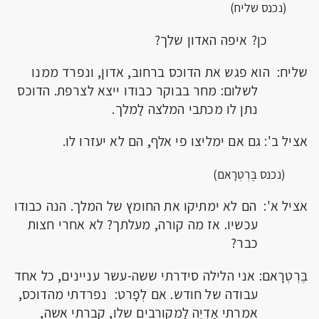
(נכנס שליח)
כן? איפה האדון שלך?
שליח: הוא פגש את הדוכס ברחוב, אדון, ונפרד ממנו
לשלום: מחר בבוקר כבודו ייצא לצרפת. הדוכס
נתן לו מכתבי המלצה לַמלך.
אציל ב': גם אם ימליצו פי אלף, הם לא יעזרו לו.
(נכנס בֶּרְטְרָאם)
אציל א': הם לא ימתיקו את החומץ של המלך. הנה כבודו
עכשיו. אז מה קורה, מעלתך? לא אחרי חצות
כבר?
בֶּרְטְרָאם: אני הלילה סידרתי ששה-עשר עניינים, כל אחד
עבודה של חודש. אם לְפָרט: נפרדתי מהדוכס,
אמרתי אַדְיֶה לַמקורבים שלו, קברתי אשה,