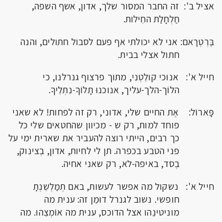
אציל ב': זה החבר המסור שלך, אדון, אשף השפה,
חַלְחָלַת החֵילות.
בֶּרְטְרָאם: אני לא יכולתי אף פעם לסבול חתולים, והנה
חתול אצלי בבית.
חייל א': אנוכי קולֵטְנִי, מתוך פרצוף גנרלנו, כי
הלוֹך-הלך-עליך, אנוכנוּ תָלוֹךָ-נִתְלֵיךָ.
פָּארוֹל: אֶת החיים שלי, אדוני, רק זה לפחות! לא שאני
פוחד למות, רק ש - מכיוון שהחטאים שלי כל
כך רבים, הייתי רוצה להעביר את שארית ימי על
פני הטבע בכפרה. תן לי לחיות, אדון, בְצינוק,
בְסד, באיפה-לא, רק שאני אחיה.
חייל א': נשקול מה אפשר לעשות, באם תְמַלְשֵנְתָ
חופשי. נשוב לגנרל דוּמֵן זה: ענית מה
מוניטינֵהו אצל הדוכס, ענית מה אוֹמְצֵהוּ. מה