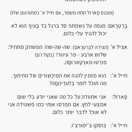
(מוכנס פָּארוֹל תחת משמר, עם חייל א' כמתורגמן שלו)
בֶּרְטְרָאם: מגפה על נשמתו! סד ברגל בד בַּעין! הוא לא
יכול להגיד עלי כלום.
אציל א'
שה-שה-שה! המשחק מתחיל:
(הצידה לבֶּרְטְרָאם):
שלוש ארבע - פּר עיוור!
(בקול רם)
פּוֹרְטוֹ-טארְטָארוֹסָה.
חייל א': הוא מזמין להנה את המיכְשוּרים של החיתוך.
מה תוכל לומר בִּלְעדֵיהֵמָה?
פָּארוֹל: אני אתוודה על כל מה שאני יודע בלי שום
אמצעי לחץ. אם תִפרסו אותי כמו פשטידה אני
לא אוכל לדבר יותר כלום.
חייל א': בּוֹסקוֹ צ'ימוּרצ'וֹ.