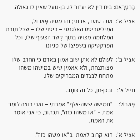
בֶּרְטְרָאם: בית דין לא יעזור לו. בן-גועל שאין לו גאולה.
אציל א': אתה טועה, אדוני; זהו מסיה פָּארוֹל,
המיליטריסט האלגנטי – ביטוי שלו – שכל תורת
המלחמה מצויה בתוך קֶשר הצעיף שלו, וכל
הפרקטיקה בשְפּיצוֹ של פגיונו.
אציל ב': לעולם לא אתן שוב אמון באדם כי החרב שלו
מצוחצחת, ולא אאמין שיש במישהו משהו
מתחת לבגדים המבריקים שלו.
חייל א': ובכן-חן, כל זה כּוּתָב.
פָּארוֹל: "חמישה ששה-אלף" אמרתי – ואני רוצה לומר
אמת – "או משהו כזה", תכתוב, כי אני אומַר
את האמת.
אציל א': הוא קרוב לאמת ב"או משהו כזה".