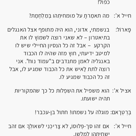
כפול!
חייל א': מה תאמֵרתָ על מומחיתֵהו בְּמִלְחֶמֶת?
פָּארוֹל: בנשמתי, אדוני, הוא היה מתופף אצל האנגלים
בתיאטרון – לא שאני רוצה לשמוֹץ לו את
הקרקע – אבל זה כל הנסיון החיילי שיש לו
למיטב ידיעתי, חוץ מזה שהיה לו הכבוד
באנגליה לאמן מתנדבים ב"עמוֹד נוח". אני
רוצה לתת לַאיש את כל הכבוד שמגיע לו, אבל
זה כל הכבוד שמגיע לו.
אציל א': הוא משפיל את השִפְלוּת כל כך שהמקוריות
תהיה ישועתו.
בֶּרְטְרָאם: מוגלה על נשמתו! חתול בן-עכבר!
חייל א': אם זהו סך-פְּלוּסוֹ, לא צָרִיכְנִי לשאולְךָ אם זהב
ישחיתֵהו למַלְשֵן.