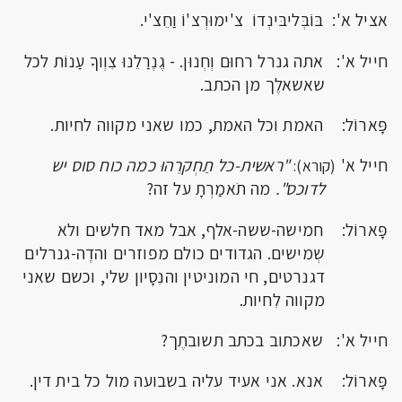
אציל א': בּוֹבְּליבּינְדוֹ צ'ימוּרְצ'וֹ וַחֵצ'י.
חייל א': אתה גנרל רחוּם וְחְנוּן. - גֶנֶרַלֵנוּ צִוְוךָ עַנוֹת לכל
שאשאלֶך מן הכתב.
פָּארוֹל: האמת וכל האמת, כמו שאני מקווה לחיות.
חייל א'
"ראשית-כל תַחְקרֵהוּ כמה כוח סוס יש
(קורא):
לדוכס".
מה תֹאמַרְתָ על זה?
פָּארוֹל: חמישה-ששה-אלף, אבל מאד חלשים ולא
שְמישים. הגדודים כולם מפוזרים והדֶה-גנרלים
דגנרטים, חי המוניטין והנִסָיון שלי, וכשם שאני
מקווה לִחיות.
חייל א': שאכתוב בכתב תשובתֶך?
פָּארוֹל: אנא. אני אעיד עליה בשבועה מול כל בית דין.