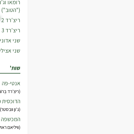
("הטוב")
ריצ'רד 2
ריצ'רד 3
שני אדוני
שני אצילי
שות'
אנטי-פֹּה
(ריצ'רד בְּרוֹ
הדוכסית 
(ג'ון וובסטר)
המכשפה מ
(וויליאם ראולי