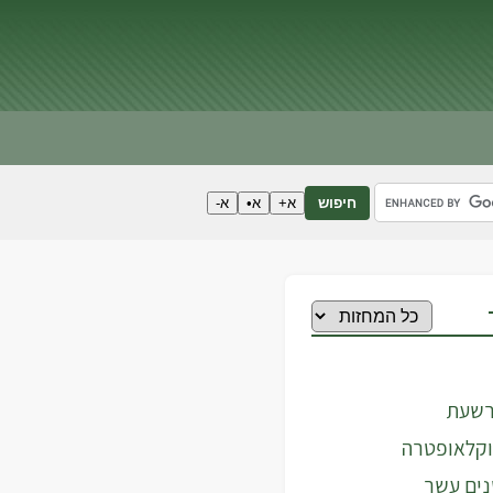
א+
א•
א-
חיפוש
רשעת
וקלאופטרה
נים עשר