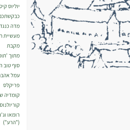
יוליוס קיס
כבקשתכם
מדה כנגד
מעשיית ח
מקבת
מתוך 'תומ
סוף טוב ה
עמל אהבה
פריקלס
קומדיה של
קוריולנוס
("הרע")