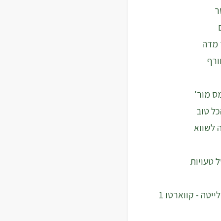
ר
 מדה
ורף
ס מור'
כל טוב
 לשווא
 טעויות
רומאו וג'ולייטה - קווארטו 1