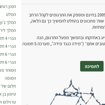
המון רעש 
המלט
אתר שייקספיר ושות׳ פועל משנת 2009 בחינם ומספק את התרגומים לקהל הרחב
שות׳ מתכוונים בהחלט להמשיך כך גם הלאה,
המלך ג'ון
המלך ליר
יע באחזקתו ובהמשך מפעל התרגום, הנה
הנרי 4 חלק א'
האפשרות, ויקוים הפסוק ״תומכים טובים אתם״ (״מידה כנגד מידה״, מערכה 5 תמונה
הנרי 4 חלק ב'
הנרי 6 חלק ב'
הנרי 6 חלק ג'
לתמיכה
הסוחר מוו
הסופה
חלום של ל
טימון בן 
טרוילוס ו