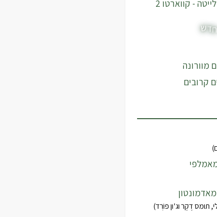
רומאו וג'ולייטה - קווארטו 2
ש
ד
ח
ם מוורונה
ם קרובים
ם)
מאמלפי
אדמונטון
, תומס דֶקֶר וג'ון פוֹרְד)