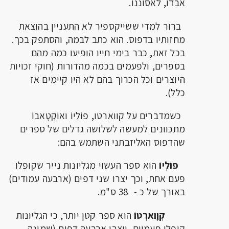
אבדו, לאסוננו.
ברור למדי ששייקספיר לא התעניין בהוצאת
מחזותיו בדפוס. הוא כתב לבמה, והסתפק בכך.
בכל זאת, כבר בימי חייו הופיעו כמה מהם
בספרים, ולפעמים בכמה מהדורות (חוקי זכויות
היוצרים וכל הכרוך בהם לא היו קיימים אז
כלל).
כשמדברים על קווארטו, פוֹלְיוֹ ואוֹקְטָאבוֹ
מתכוונים למעשה לשלושה גדלים של ספרים
שהדפוס האליזבתני השתמש בהם:
פוֹלְיוֹ
הוא ספר העשוי מגליונות נייר שקופלו
פעם אחת, וכך יצרו שני דפים (ארבעה עמודים)
באורך של כ - 38 ס"מ.
קְוָוארְטוֹ
הוא ספר קטן יותר, כי הגליונות
קופלו פעמיים, ויצרו ארבעה דפים (שמונה