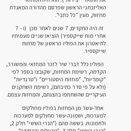
האליזבתני הראשון שפרסם מהדורה המאגדת
מחזות, מעין "כל כתבי".
זה היה התקדים; 7 שנים לאחר מכן (ו - 7
אחרי מות שייקספיר) הוציאו שניים מעמיתיו
לתיאטרון את הפוליו הראשון של מחזות
שייקספיר.
הפוליו כלל דברי שיר לזכר המחזאי והמשורר,
הקדמה, רשימת המחזות, שקובצו בספר לפי
"קומדיות", "מחזות היסטוריים" ו"טרגדיות"
(ולא על פי סדר כתיבתם), רשימת השחקנים
העיקריים שהשתתפו בהצגתם, והמחזות עצמם.
אחד-עשר מן המחזות בפוליו מחולקים
למערכות, ושמונה-עשר מחולקים למערכות
ולתמונות. בששה מהם ("הנרי הששי" חלק 2,
"הנרי הששי" חלק 3, "טרוילוס וקרסידה",