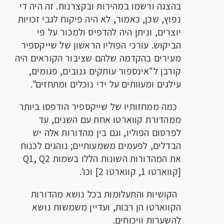
בהצגה ורשמו במהירות ובקצרנות. זה היה די
נפוץ, שכן, כאמור, לא היה פיקוח לגבי זכויות
יוצרים, וניתן היה להדפיס ולמכור על פי
הביקוש. עורכי הפוליו הראשון של שייקספיר
מעירים בהקדמה שלהם שציבור הקוראים היה
קורבן ל"אינספור עותקים גנובים, פגומים,
עילגים ומעוותים על ידי נוכלים ומתחזים".
כמה ממחזותיו של שייקספיר הודפסו ביותר
ממהדורת קווארטו אחת עם השנים, עד
לפרסום הפוליו, וגם בין מהדורות אלה יש
הבדלים, לפעמים משמעותיים; נוהגים לכנות
את המהדורות השונות הללו בשמות Q1, Q2
[קווארטו 1, קווארטו 2] וכו'.
הקושיות והתעלומות בכל נושא מהדורות
הקווארטו הן רבות, ועדיין משמשות נושא
להשערות וויכוחים.