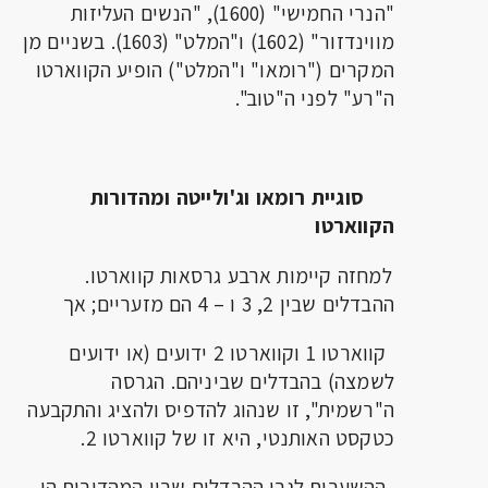
"הנרי החמישי" (1600), "הנשים העליזות
מווינדזור" (1602) ו"המלט" (1603). בשניים מן
המקרים ("רומאו" ו"המלט") הופיע הקווארטו
ה"רע" לפני ה"טוב".
סוגיית רומאו וג'ולייטה ומהדורות
הקווארטו
למחזה קיימות ארבע גרסאות קווארטו.
ההבדלים שבין 2, 3 ו – 4 הם מזעריים; אך
קווארטו 1 וקווארטו 2 ידועים (או ידועים
לשמצה) בהבדלים שביניהם. הגרסה
ה"רשמית", זו שנהוג להדפיס ולהציג והתקבעה
כטקסט האותנטי, היא זו של קווארטו 2.
ההשערות לגבי ההבדלים שבין המהדורות הן