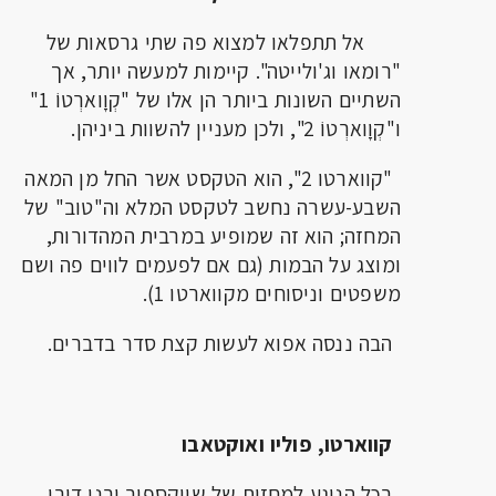
אל תתפלאו למצוא פה שתי גרסאות של
"רומאו וג'ולייטה". קיימות למעשה יותר, אך
השתיים השונות ביותר הן אלו של "קְוָוארְטוֹ 1"
ו"קְוָוארְטוֹ 2", ולכן מעניין להשוות ביניהן.
"קווארטו 2", הוא הטקסט אשר החל מן המאה
השבע-עשרה נחשב לטקסט המלא וה"טוב" של
המחזה; הוא זה שמופיע במרבית המהדורות,
ומוצג על הבמות (גם אם לפעמים לווים פה ושם
משפטים וניסוחים מקווארטו 1).
הבה ננסה אפוא לעשות קצת סדר בדברים.
קווארטו, פוליו ואוקטאבו
בכל הנוגע למחזות של שייקספיר ובני דורו,