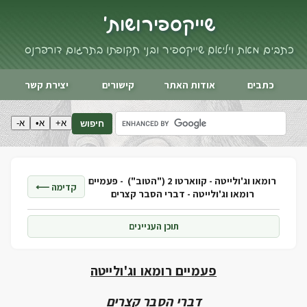
שייקספיר ושות'
כתבים מאת ויליאם שייקספיר ובני תקופתו בתרגום דורי פרנס
כתבים
אודות האתר
קישורים
יצירת קשר
א+
א•
א-
חיפוש
רומאו וג'ולייטה - קווארטו 2 ("הטוב") -
פעמיים
קדימה ⟵
רומאו וג'ולייטה - דברי הסבר קצרים
תוכן העניינים
פעמיים רומאו וג'ולייטה
דברי הסבר קצרים