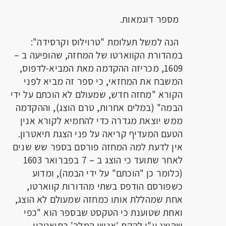
מספר דוגמאות.
הנה למשל תעלומת "טרוילוס וקרסידה":
במהדורת הקווארטו של המחזה, שהופיעה ב –
1609, מכריזה ההקדמה מאת המביא-לדפוס,
המשבח את המחזאי, כי ספר זה מביא לפני
הקורא "מחזה חדש, שמעולם לא הוכתם על ידי
הבמה" (במלים אחרות, טרם הוצג), וההקדמה
ממש יוצאת מגדרה כדי להחמיא לקורא אנין
הטעם המעדיף קריאה על פני הצגת תיאטרון.
אין לדעת למה המחזה פורסם בספר שש שנים
לאחר שתועד כי הוצג ב – 7 בפברואר 1603
(כלומר כן "הוכתם" על ידי הבמה), ומדוע
כשפורסם הודפס בשתי מהדורות קווארטו,
אחת שמהללת אותו כמחזה שמעולם לא הוצג,
ואחת שטוענת כי הטקסט שבספר הוא "כפי
שהוצג ע"י להקת 'אנשי המלך' בתיאטרון