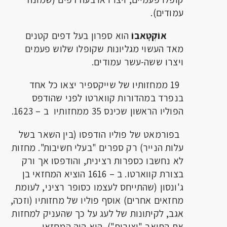
עמודים).
אוֹקְטָאבוֹ
הוא ספרון בעל דפים קטנים
מאד העשוי מגליונות שקופלו שלוש פעמים
ויצרו ששה-עשר עמודים.
19 ממחזותיו של שייקספיר יצאו כל אחד
בנפרד במהדורות קווארטו לפני שהודפס
הפוליו הראשון שכינס 35 ממחזותיו ב – 1623.
בפורמאט של פוליו הודפסו (בין השאר בשל
עלות הנייר) רק ספרים "בעלי חשיבות". מחזות
לא נחשבו כספרות רצינית, והודפסו אך ורק
בצורת קווארטו. ב – 1616 הוציא המחזאי בן
ג'ונסון (שהתייחס לעצמו כסופר רציני, לעומת
מחזאים אחרים) אוסף פוליו של מחזותיו (וזכה,
אגב, לקיתונות של לעג על כך שהעניק למחזות
את התואר "יצירות"). הוא היה המחזאי