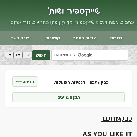
שייקספיר ושות'
כתבים מאת ויליאם שייקספיר ובני תקופתו בתרגום דורי פרנס
כתבים
אודות האתר
קישורים
יצירת קשר
א+
א•
א-
חיפוש
קדימה ⟵
כבקשתכם -
הנפשות הפועלות
תוכן העניינים
כבקשתכם
AS YOU LIKE IT