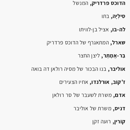
הדוכס פרדריק,
המנשל
סִילְיָה,
בתו
לה-בו,
אציל בן-לוויתו
שארל,
המתאגרף של הדוכס פרדריק
בַּר-אֱמֶתֶר,
ליצן החצר
אוליבר,
בנו הבכור של מסיה רולאן דה בואה
ז'קוֹבּ, אורלנדו,
אחיו הצעירים
אדם,
משרת לשעבר של סר רולאן
דניס,
משרת של אוליבר
קוֹרין,
רועה זקן