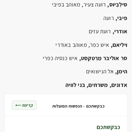
סילְבְיוּס,
רועה צעיר, מאוהב בפיבּי
פיבּי,
רועה
אודרי,
רועת עזים
ויליאם,
איש כפר, מאוהב באודרי
סר אוליבר מַרְטֵקְסְט,
איש כנסיה כפרי
הימן,
אל הנישואים
אדונים, משרתים, בני לוויה
קדימה ⟵
כבקשתכם -
הנפשות הפועלות
כבקשתכם