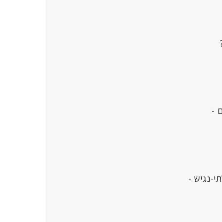
 -
י-נגיש -