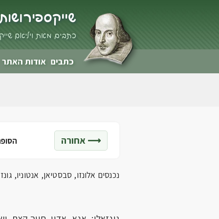
שייקספיר ושות'
כתבים מאת ויליאם שייקס
כתבים
אודות האתר
⟶ אחורה
הסופה
נכנסים אלונזו, סבסטיאן, אנטוניו, גונז
גונזאלו: אנא, אדון, חיֵיך קצת. יש