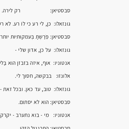
סבסטיאן: רק לירה.
גונזאלו: כן, לי רע כי לוֹ רע. לא 
סבסטיאן: פֵֹּרַשְתָּ בְּעמקוּתיוּת י
גונזאלו: על כן, אדון שלי -
אנטוניו: אוף, איזה בזבזן הוא בַּל
אלונזו: בבקשה, חסוך לי.
גונזאלו: טוב, עד כאן. ובכל זאת -
סבסטיאן: הוא לא יסתום.
אנטוניו: מי - בוא נתערב - יקרקר
סבסטיאן: התרנגול הזקן.