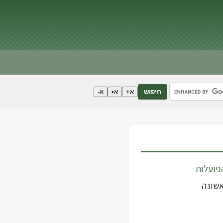
א+
א•
א-
חיפוש
פועלות
שונה