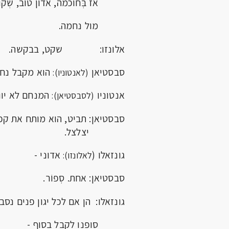
אז בְּחוכמה, אדון טוב, שְקול 
מול נחמה.
אלונזו: שקט, בבקשה.
סבסטיאן
הוא מקבל נחמ
(לאנטוניו):
אנטוניו
המנחם לא יוות
(לסבסטיאן):
סבסטיאן: תביט, הוא מותח את קפ
יצלצל.
גונזאלו (
אדוני -
לאלונזו):
סבסטיאן: אחת. סְפוֹר.
גונזאלו: הן אם לכל יגון פנים נסב
סופנו לקבל בסוף -