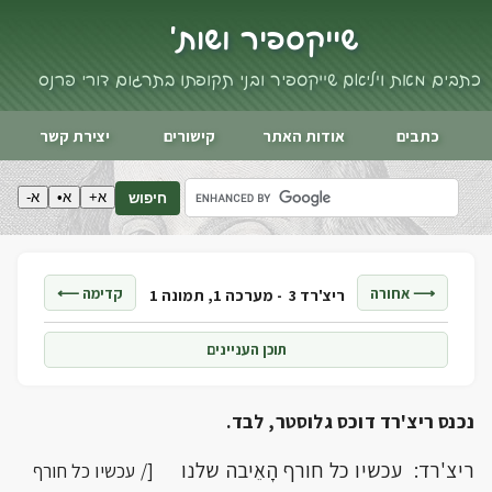
שייקספיר ושות'
כתבים מאת ויליאם שייקספיר ובני תקופתו בתרגום דורי פרנס
כתבים
אודות האתר
קישורים
יצירת קשר
א+
א•
א-
חיפוש
⟶ אחורה
קדימה ⟵
ריצ'רד 3 -
מערכה 1, תמונה 1
תוכן העניינים
נכנס ריצ'רד דוכס גלוסטר, לבד.
ריצ'רד: עכשיו כל חורף הָאֵיבה שלנו
[/ עכשיו כל חורף