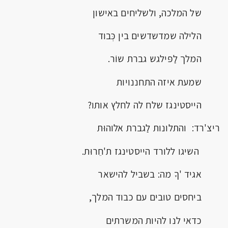
של המלכה, ולשליחים באישון
הלילה שמדשדשים בין כְּבוד
המלך לַפּילגש גברת שוֹר.
שמעת איזה התחננויות
הייסטינגז שלח לה לחלץ אותו?
ריצ'רד: והתלונות לַגברת אלוהוּת
השיגו ללורד הייסטינגז ת'חֵרוּת.
אגיד 'ךָ מה: בשביל להישאר
ביחסים טובים עם כבוד המלך,
כדאי לנו להיות המשרתים