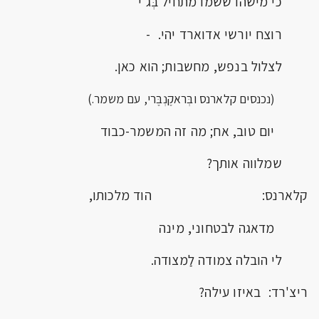
כי מישהו ששמו מתחיל בְּג'י
רוצח יורשי אדוארד יהי. -
לצלול בנפש, מחשבות; הוא כאן.
(נכנסים קלארנס ובְּראקֶנְבֶּרי, עם משמר.)
יום טוב, אח; מה זה המשמר-כבוד
שמלווה אותך?
קלארנס: הוד מלכותו,
מדאגה לבטחוני, מינה
לי הובלה צמודה לַמצודה.
ריצ'רד: באיזו עילה?