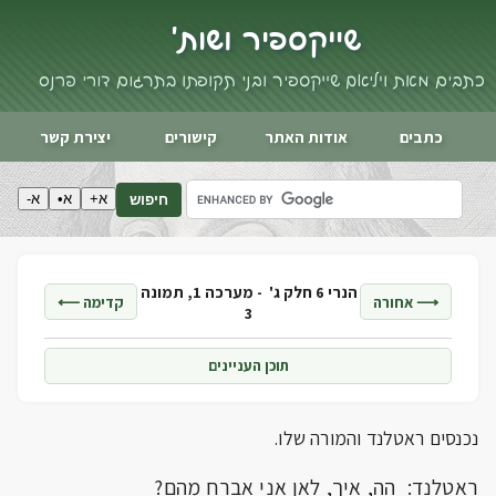
שייקספיר ושות'
כתבים מאת ויליאם שייקספיר ובני תקופתו בתרגום דורי פרנס
כתבים
אודות האתר
קישורים
יצירת קשר
א+
א•
א-
חיפוש
הנרי 6 חלק ג' -
מערכה 1, תמונה
⟶ אחורה
קדימה ⟵
3
תוכן העניינים
נכנסים ראטלנד והמורה שלו.
ראטלנד: הה, איך, לאן אני אברח מהם?