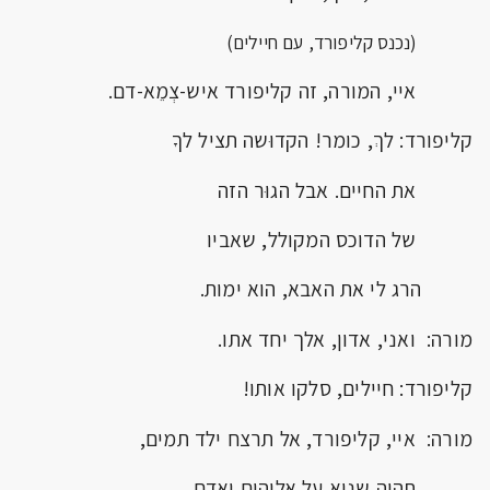
(נכנס קליפורד, עם חיילים)
איי, המורה, זה קליפורד איש-צְמֵא-דם.
קליפורד: לךְ, כומר! הקדוּשה תציל לךָ
את החיים. אבל הגוּר הזה
של הדוכס המקולל, שאביו
הרג לי את האבא, הוא ימות.
מורה: ואני, אדון, אלך יחד אתו.
קליפורד: חיילים, סלקו אותו!
מורה: איי, קליפורד, אל תרצח ילד תמים,
תהיה שָנוא על אלוהים ואדם.