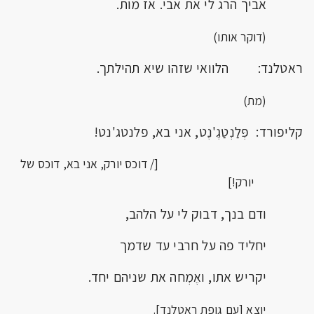
אביך הרג לי את אבי. אז מות.
(דוקר אותו)
ראטלנד: הלוואי שזהו שיא תהילתך.
(מת)
קליפורד: פְּלַנְטַגֶ'נֶט, אני בא, פלנטג'נט!
[/ דוכס יורק, אני בא, דוכס של
יורק!]
ודם בנך, דבוק לי על הלהב,
יחליד פה על חרבי עד שדמך
יקריש אתו, ואֶמְחה את שניהם יחד.
יוצא [עם גופת ראטלנד].