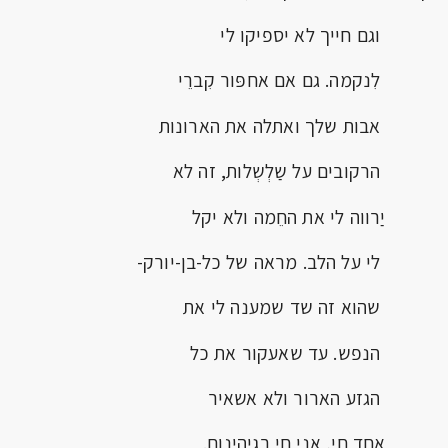
וגם חייך לא יספיקו לי
לִנקמה. גם אם אחפּור קִברֵי
אבות שלך ואתלה את הארונות
הרקובים על שַלְשְלות, זה לא
יַרווה לי את החֵמה ולא יקל
לי על הלב. מראה של כל-בן-יורק-
שהוא זה שד שמענה לי את
הנפש. עד שאעקור את כל
הגזע הארור ולא אשאיר
אחד חי, אני חי בגיהינום.