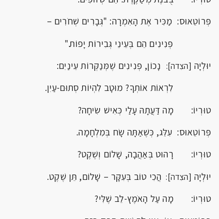
פְּרוֹטֵאוּס: מַכִּיר אֶת הָאִמְרָה: "גְּבָרִים שְׁחֹרִים –
פְּנִינִים הֵם בְּעֵינֵי גְּבִירוֹת יָפוֹת."
יוּלְיָה
נָכוֹן, פְּנִינִים שֶׁמְּנַקְּרוֹת עֵינַיִם:
[הצִדה]:
לִרְאוֹת אוֹתְךָ? מוּטָב לִהְיוֹת סְתוּם-עַיִן.
טוּרְיוֹ: מָה דַּעֲתָהּ עָלַי כְּאִישׁ שִׂיחָה?
פְּרוֹטֵאוּס: עִלֵּג, כְּשֶׁאַתָּה שָׂח בְּמִלְחָמָה.
טוּרְיוֹ: רָהוּט בְּאַהֲבָה, שָׁלוֹם וְשֶׁקֶט?
יוּלְיָה
הֲכִי טוֹב בְּעִקָּר – שָׁלוֹם, תֵּן שֶׁקֶט.
[הצִדה]:
טוּרְיוֹ: מָה עַל הָאֹמֶץ-לֵב שֶׁלִּי?