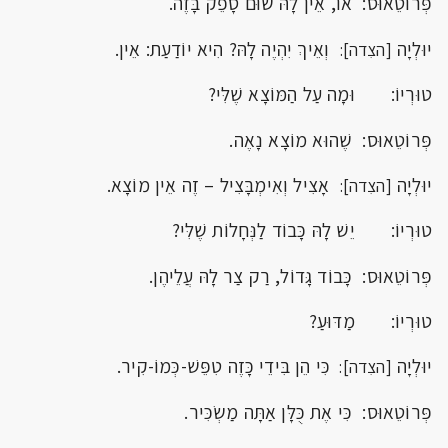
פְּרוֹטֵאוּס: אוֹ, אֵין לָהּ שׁוּם סָפֵק בָּזֶה.
יוּלְיָה
וְאֵיךְ יִהְיֶה לָהּ? הִיא יוֹדַעַת: אֵין.
[הצִדה]:
טוּרְיוֹ: וּמָה עַל הַמּוֹצָא שֶׁלִּי?
פְּרוֹטֵאוּס: שֶׁהוּא מוֹצָא נָאֶה.
יוּלְיָה
אָצִיל וְאִימְבָּצִיל – זֶה אֵין מוֹצָא.
[הצִדה]:
טוּרְיוֹ: יֵשׁ לָהּ כָּבוֹד לַנְּחָלוֹת שֶׁלִּי?
פְּרוֹטֵאוּס: כָּבוֹד גָּדוֹל, רַק צַר לָהּ עֲלֵיהֶן.
טוּרְיוֹ: מַדּוּעַ?
יוּלְיָה
כִּי הֵן בִּידֵי כָּזֶה טִפֵּשׁ-כְּמוֹ-קִיר.
[הצִדה]:
פְּרוֹטֵאוּס: כִּי אֶת כֻּלָּן אַתָּה מַשְׂכִּיר.