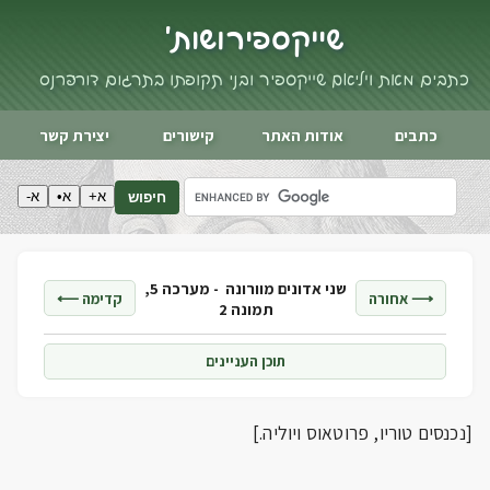
שייקספיר ושות'
כתבים מאת ויליאם שייקספיר ובני תקופתו בתרגום דורי פרנס
כתבים
אודות האתר
קישורים
יצירת קשר
א+
א•
א-
חיפוש
שני אדונים מוורונה -
מערכה 5,
⟶ אחורה
קדימה ⟵
תמונה 2
תוכן העניינים
[נכנסים טוריו, פרוטאוס ויוליה.]