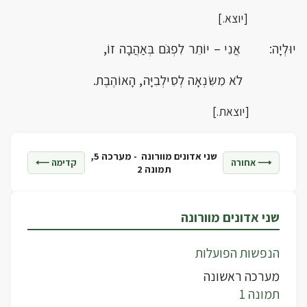
[יוצא.]
יוּלְיָה: אֲנִי – יוֹתֵר לִפְגֹּם בְּאַהֲבָה זוֹ,
לֹא מִשִּׂנְאָה לְסִילְבִיָּה, הָאוֹהֶבֶת.
[יוצאת.]
שני אדונים מוורונה -
מערכה 5,
⟶ אחורה
קדימה ⟵
תמונה 2
שני אדונים מוורונה
הנפשות הפועלות
מערכה ראשונה
תמונה 1