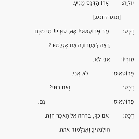
יוּלְיָה: אָהּ! הַדֻּכָּס מַגִּיעַ.
[נכנס הדוכס.]
דֻּכָּס: מַר פְּרוֹטֵאוּס! אָהּ, טוּרְיוֹ! מִי מִכֶּם
רָאָה לָאַחֲרוֹנָה אֶת אֶגְלָמוּר?
טוּרְיוֹ: אֲנִי לֹא.
פְּרוֹטֵאוּס: לֹא אֲנִי.
דֻּכָּס: וְאֶת בִּתִּי?
פְּרוֹטֵאוּס: גַּם.
דֻּכָּס: אִם כָּךְ, בָּרְחָה אֶל הָאִכָּר הַזֶּה,
הַוָּלֶנְטִין; וְאֶגְלָמוּר אִתָּהּ.