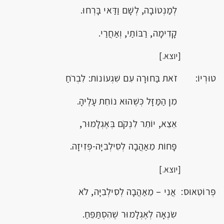
לְמַנְטוֹבָה, לְשָׁם וַדַּאי בָּרְחוּ.
קָדִימָה, רַבּוֹתַי, וְאַחֲרַי.
[יוצא.]
טוּרְיוֹ: זֹאת בַּחוּרָה עִם שִׁגְעוֹנוֹת: לִבְרֹחַ
מִן הַמַּזָּל כְּשֶׁהוּא נוֹחֵת עָלֶיהָ.
אֵצֵא, יוֹתֵר לִנְקֹם בְּאֶגְלָמוּר,
פָּחוֹת מֵאַהֲבָה לְסִילְבִיָּה-פְּזִיזָה.
[יוצא.]
פְּרוֹטֵאוּס: אֲנִי – מֵאַהֲבָה לְסִילְבִיָּה, לֹא
שִׂנְאָה לְאֶגְלָמוּר שֶׁהִסְתַּפֵּחַ.