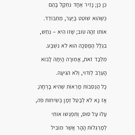
כֵּן כֵּן; נָזִיר אֶחָד נִתְקַל בָּהֶם
כְּשֶׁהוּא שׁוֹטֵט בַּיַּעַר, מִתְבּוֹדֵד.
אוֹתוֹ זִהָה טוֹב; שֶׁזּוֹ הִיא – נִחֵשׁ,
בִּגְלַל הַמַּסֵּכָה הוּא לֹא נִשְׁבַּע.
מִלְּבַד זֹאת, אֲמוּרָה הָיְתָה לָבוֹא
הָעֶרֶב לְוִדּוּי, וְלֹא הִגִּיעָה.
כָּל הַנְּסִבּוֹת מַרְאוֹת שֶׁהִיא בָּרְחָה;
אָז נָא לֹא לְבַטֵּל זְמַן בְּשִׂיחוֹת פֹּה,
עֲלוּ עַל סוּס, וְתִפְגְּשׁוּ אוֹתִי
לְמַרְגְּלוֹת הָהָר אֲשֶׁר מוֹבִיל