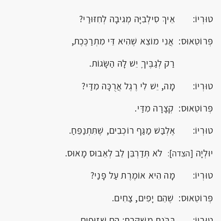
טוּרְיוֹ: אֵיךְ סִילְבִיָּה מְגִיבָה לְחִזּוּרַי?
פְּרוֹטֵאוּס: אֲנִי מוֹצֵא שֶׁהִיא דֵּי מִתְרַכֶּכֶת,
רַק לְגַבֶּיך
יֵשׁ לָהּ הַשָּׂגוֹת.
טוּרְיוֹ: מָה, יֵשׁ לִי רֶגֶל אֲרֻכָּה מִדַּי?
פְּרוֹטֵאוּס: קְצָרָה מִדַּי.
טוּרְיוֹ: אֶלְבַּשׁ מַגַּף רוֹכְבִים, שֶׁתִּתְנַפֵּחַ.
יוּלְיָה
לֹא תְּדַרְבֵּן לֵב לְאֵבוּס מָאוּס.
[הצִדה]:
טוּרְיוֹ: מָה הִיא אוֹמֶרֶת עַל פָּנַי?
פְּרוֹטֵאוּס: שֶׁהֵם יָפִים, צַחִים.
טוּרְיוֹ: בֻּבֹּנֶת מְשַׁקֶּרֶת: הֵם שְׁזוּפִים.