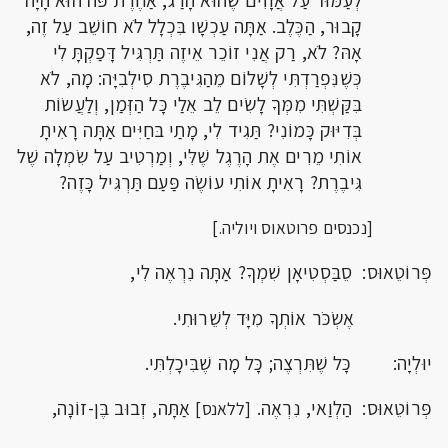
קָבוּר, הַכֶּלֶב. אַתָּה עַכְשָׁו בִּכְלָל לֹא חוֹשֵׁב עַל זֶה,
אָהּ? לֹא, רַק אֲנִי זוֹכֵר אֵיזֶה תַּרְגִּיל דָּפַקְתָּ לִי
כְּשֶׁנִּפְרַדְתִּי לְשָׁלוֹם מֵהַגִּיבֶרֶת סִילְבִיָּה: מָה, לֹא
בִּקַּשְׁתִּי מִמְּךָ לָשִׂים לֵב אֵלַי כָּל הַזְּמַן, וְלַעֲשׂוֹת
בְּדִיּוּק כָּמוֹנִי? תַּגִיד לִי, מָתַי בּחַיִּים אַתָּה רָאִיתָ
אוֹתִי מֵרִים אֶת הָרֶגֶל שֶׁלִּי, וְמַרְטִיב עַל שִׂמְלָה שֶׁל
גִּיבֶרֶת? רָאִיתָ אוֹתִי עוֹשֶׂה פַּעַם תַּרְגִּיל כָּזֶה?
[נכנסים פרוטאוס ויוליה.]
פְּרוֹטֵאוּס: סֵבַּסְטִיאָן שִׁמְךָ? אַתָּה נִרְאֶה לִי,
אֶשְׂכֹּר אוֹתְךָ מִיָּד לְשֵׁרוּתִי.
יוּלְיָה: כָּל שֶׁתִּרְצֶה; כָּל מָה שֶׁבִּיכָלְתִּי.
פְּרוֹטֵאוּס: הַלְוַאי, נִרְאֶה.
אַתָּה, זְבוּב בֶּן-זוֹנָה,
[ללאנס]