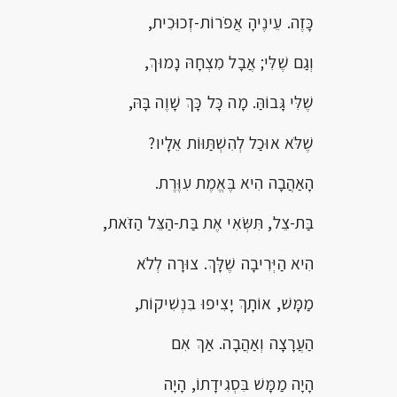
כָּזֶה. עֵינֶיהָ אֲפֹרוֹת-זְכוּכִית,
וְגַם שֶׁלִּי; אֲבָל מִצְחָהּ נָמוּךְ,
שֶׁלִּי גָּבוֹהַּ. מָה כָּל כָּךְ שָׁוֶה בָּהּ,
שֶׁלֹּא אוּכַל לְהִשְׁתַּוּוֹת אֵלָיו?
הָאַהֲבָה הִיא בֶּאֱמֶת עִוֶּרֶת.
בַּת-צֵל, תִּשְּׂאִי אֶת בַּת-הַצֵּל הַזֹּאת,
הִיא הַיְּרִיבָה שֶׁלָּךְ. צוּרָה לְלֹא
מַמָּשׁ, אוֹתָךְ יָצִיפוּ בִּנְשִׁיקוֹת,
הַעֲרָצָה וְאַהֲבָה. אַךְ אִם
הָיָה מַמָּשׁ בִּסְגִידָתוֹ, הָיָה