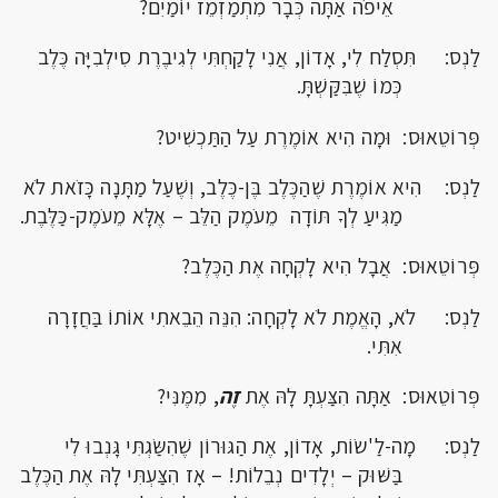
אֵיפֹה אַתָּה כְּבָר מִתְמַזְמֵז יוֹמַיִם?
לַנְס: תִּסְלַח לִי, אָדוֹן, אֲנִי לָקַחְתִּי לְגִיבֶרֶת סִילְבִיָּה כֶּלֶב
כְּמוֹ שֶׁבִּקַּשְׁתָּ.
פְּרוֹטֵאוּס: וּמָה הִיא אוֹמֶרֶת עַל הַתַּכְשִׁיט?
לַנְס: הִיא אוֹמֶרֶת שֶׁהַכֶּלֶב בֶּן-כֶּלֶב, וְשֶׁעַל מַתָּנָה כָּזֹאת לֹא
מַגִּיעַ לְךָ תּוֹדָה מֵעֹמֶק הַלֵּב – אֶלָּא מֵעֹמֶק-כַּלֶּבֶת.
פְּרוֹטֵאוּס: אֲבָל הִיא לָקְחָה אֶת הַכֶּלֶב?
לַנְס: לֹא, הָאֱמֶת לֹא לָקְחָה: הִנֵּה הֵבֵאתִי אוֹתוֹ בַּחֲזָרָה
אִתִּי.
פְּרוֹטֵאוּס: אַתָּה הִצַּעְתָּ לָהּ אֶת
זֶה
, מִמֶּנִּי?
לַנְס: מָה-לַ'שׂוֹת, אָדוֹן, אֶת הַגּוּרוֹן שֶׁהִשַּׂגְתִּי גָּנְבוּ לִי
בַּשּׁוּק – יְלָדִים נְבֵלוֹת! – אָז הִצַּעְתִּי לָהּ אֶת הַכֶּלֶב