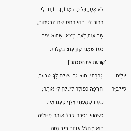
לֹא אֶסְתַּכֵּל מָה אֲדוֹנְךָ כּוֹתֵב לִי.
בָּרוּר לִי, הוּא דָּחַס שָׁם הַבְטָחוֹת,
שְׁבוּעוֹת לְעֵת מְצֹא, שֶׁהוּא יָפֵר
כְּמוֹ שֶׁאֲנִי קוֹרַעַת: בְּקַלּוּת.
[קורעת את המכתב.]
יוּלְיָה: גְּבִרְתִּי, הוּא גַּם שׁוֹלֵחַ לָךְ טַבַּעַת.
סִילְבִיָּה: חֶרְפָּה כְּפוּלָה לִשְׁלֹחַ לִי אוֹתָהּ;
מִפִּיו שָׁמַעְתִּי אֶלֶף פַּעַם אֵיךְ
כְּשֶׁהוּא נִפְרָד קִבֵּל אוֹתָהּ מִיּוּלְיָה.
הוּא מְחַלֵּל אוֹתָהּ בְּיָד גַּסָּה