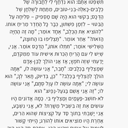
תִּשְׁפְּטוּ אַתֶּם: הוּא נִדְחַף לִי לְחֲבוּרָה שֶׁל
כְּלָבִים-כָּאֵלֶּה-בְּנֵי-טוֹבִים, מִתַּחַת לַשֻּׁלְחָן שֶׁל
הַדֻּכָּס; בְּקֹשִי הוּא הָיָה שָׁם מַסְפִּיק – סְלִיחָה עַל
הַבִּטּוּי – לִזְמַן פִשְׁתּוּן, כְּבָר כָּל הַחֶדֶר מֵרִיחַ אוֹתוֹ.
"לְהוֹצִיא אֶת הַכֶּלֶב," אֶחָד אוֹמֵר; "מָה זֶה הַחַיָּה
הַזֹּאת?" אַחֵר אוֹמֵר. "תַּצְלִיפוּ בּוֹ הַחוּצָה,"
הַשְּׁלִישִׁי אוֹמֵר; "תִּתְלוּ אוֹתוֹ," הַדֻּכָּס אוֹמֵר. אֲנִי,
שֶׁיֵּשׁ לִי עִם הָרֵיחַ הֶכֵּרוּת אִישִׁית עוֹד מִמִּקֹּדֶם,
יָדַעְתִּי שֶׁזֶּה חֹמֶץ; אָז אֲנִי הוֹלֵךְ לַבֶּן-אָדָם
שֶׁמַּצְלִיף בַּכְּלָבִים: "חָבֵר," אֲנִי עוֹשֶׂה לוֹ, "אַתָּה
הוֹלֵךְ לְהַצְלִיף בַּכֶּלֶב?" "כֵּן, בְּדִיּוּק, תָּאֵר לְךָ," הוּא
עוֹשֶׂה לִי; "אַתָּה עוֹשֶׂה לוֹ עָוֶל סְתָם," אֲנִי עוֹשֶׂה
לוֹ; "זֶה אֲנִי אָשֵׁם בַּגֹּעַל-נֶפֶשׁ." הוּא
לֹא-חוֹשֵׁב-פַּעֲמַיִם וְמַצְלִיף בִּי. כַּמָּה אֲדוֹנִים הָיוּ
עוֹשִׂים אֶת זֶה בִּשְׁבִיל מְשָׁרֵת? לֹא, אֲנִי נִשְׁבָּע,
אֲנִי יָשַׁבְתִּי בְּתוֹךְ סַד עַל קְצִיצוֹת שֶׁהוּא הֵרִים,
אַחֶרֶת הָיוּ מוֹצִיאִים אוֹתוֹ לְהוֹרֵג; הָיִיתִי קָשׁוּר
לְעַמּוּד עַל אֲוָזִים שֶׁהוּא הָרַג, אַחֶרֶת פֹּה הוּא הָיָה