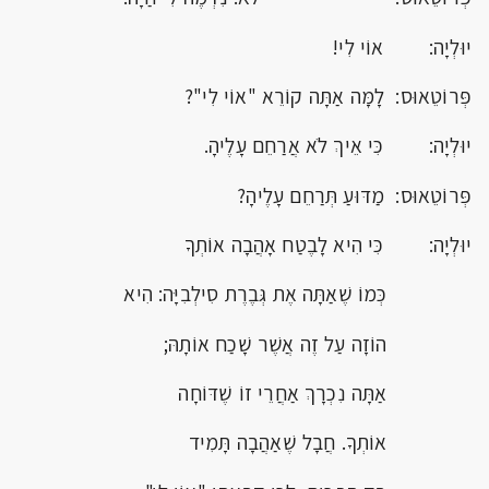
יוּלְיָה: אוֹי לִי!
פְּרוֹטֵאוּס: לָמָּה אַתָּה קוֹרֵא "אוֹי לִי"?
יוּלְיָה: כִּי אֵיךְ לֹא אֲרַחֵם עָלֶיהָ.
פְּרוֹטֵאוּס: מַדּוּעַ תְּרַחֵם עָלֶיהָ?
יוּלְיָה: כִּי הִיא לָבֶטַח אָהֲבָה אוֹתְךָ
כְּמוֹ שֶׁאַתָּה אֶת גְּבֶרֶת סִילְבִיָּה: הִיא
הוֹזָה עַל זֶה אֲשֶׁר שָׁכַח אוֹתָהּ;
אַתָּה נִכְרָךְ אַחֲרֵי זוֹ שֶׁדּוֹחָה
אוֹתְךָ. חֲבָל שֶׁאַהֲבָה תָּמִיד