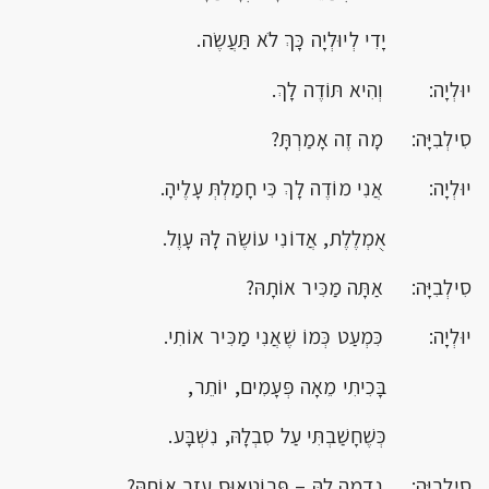
יָדִי לְיוּלְיָה כָּךְ לֹא תַּעֲשֶׂה.
יוּלְיָה: וְהִיא תּוֹדֶה לָךְ.
סִילְבִיָּה: מָה זֶה אָמַרְתָּ?
יוּלְיָה: אֲנִי מוֹדֶה לָךְ כִּי חָמַלְתְּ עָלֶיהָ.
אֻמְלֶלֶת, אֲדוֹנִי עוֹשֶׂה לָהּ עָוֶל.
סִילְבִיָּה: אַתָּה מַכִּיר אוֹתָהּ?
יוּלְיָה: כִּמְעַט כְּמוֹ שֶׁאֲנִי מַכִּיר אוֹתִי.
בָּכִיתִי מֵאָה פְּעָמִים, יוֹתֵר,
כְּשֶׁחָשַׁבְתִּי עַל סִבְלָהּ, נִשְׁבָּע.
סִילְבִיָּה: נִדְמֶה לָהּ – פְּרוֹטֵאוּס עָזַב אוֹתָהּ?