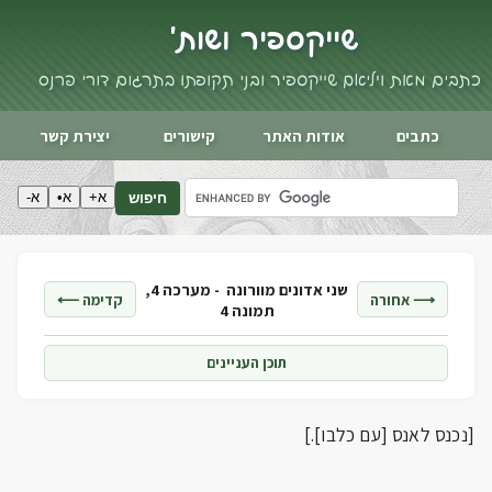
שייקספיר ושות'
כתבים מאת ויליאם שייקספיר ובני תקופתו בתרגום דורי פרנס
כתבים
אודות האתר
קישורים
יצירת קשר
א+
א•
א-
חיפוש
שני אדונים מוורונה -
מערכה 4,
⟶ אחורה
קדימה ⟵
תמונה 4
תוכן העניינים
[נכנס לאנס [עם כלבו].]