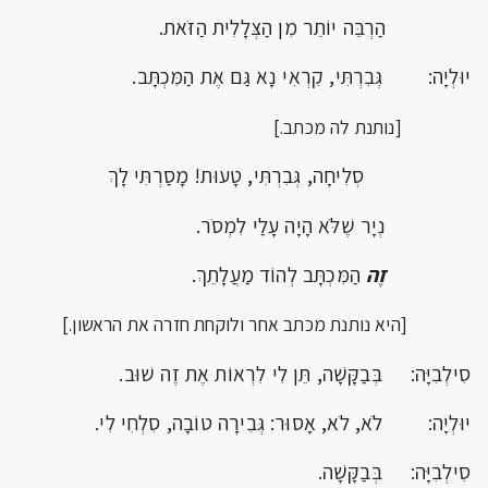
הַרְבֵּה יוֹתֵר מִן הַצְּלָלִית הַזֹּאת.
יוּלְיָה: גְּבִרְתִּי, קִרְאִי נָא גַּם אֶת הַמִּכְתָּב.
[נותנת לה מכתב.]
סְלִיחָה, גְּבִרְתִּי, טָעוּת! מָסַרְתִּי לָךְ
נְיָר שֶׁלֹּא הָיָה עָלַי לִמְסֹר.
זֶה
הַמִּכְתָּב לְהוֹד מַעֲלָתֵךְ.
[היא נותנת מכתב אחר ולוקחת חזרה את הראשון.]
סִילְבִיָּה: בְּבַקָּשָׁה, תֵּן לִי לִרְאוֹת אֶת זֶה שׁוּב.
יוּלְיָה: לֹא, לֹא, אָסוּר: גְּבִירָה טוֹבָה, סִלְחִי לִי.
סִילְבִיָּה: בְּבַקָּשָׁה.