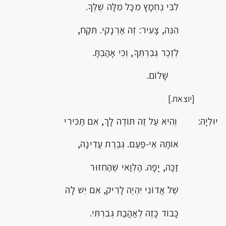
לִבִּי נֶחְמָץ מִכָּל מִלָּה שֶׁלְּךָ.
הִנֵּה, צָעִיר: זֶה אַרְנָקִי. תִּקַּח,
לְזֵכֶר גְּבִרְתְּךָ, וְכִי אָהַבְתָּ.
שָׁלוֹם.
[יוצאת.]
יוּלְיָה: וְהִיא עַל זֶה תּוֹדֶה לָךְ, אִם תַּכִּירִי
אוֹתָהּ אֵי-פַּעַם. גְּבֶרֶת עֲדִינָה,
זַכָּה, יָפָה. הַלְוַאי שֶׁהַחִזּוּר
שֶׁל אֲדוֹנִי יִהְיֶה לָרִיק, אִם יֵשׁ לָהּ
כָּבוֹד כָּזֶה לְאַהֲבַת גְּבִרְתִּי.