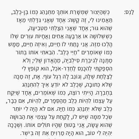
לַנְס: כְּשֶׁהַיְּצוּר שֶׁמְּשָׁרֵת אוֹתְךָ מִתְנַהֵג כְּמוֹ בֶּן-כֶּלֶב,
תַּאֲמִינוּ לִי, זֶה קָשֶׁה: אֶחָד שֶׁאֲנִי גִּדַּלְתִּי מֵאָז
שֶׁהוּא גּוּר; אֶחָד שֶׁאֲנִי הִצַּלְתִּי מִטְּבִיעָה,
כְּשֶׁשְּׁלוֹשָׁה אוֹ אַרְבָּעָה אַחִים וַאֲחָיוֹת עִוְּרִים שֶׁלּוֹ
הָלְכוּ מִזֶּה. אֲנִי נָתַתִּי לוֹ חַיִּים, וְאֵיזֶה חַיִּים, מַמָּשׁ
כְּמוֹ שֶׁאוֹמְרִים "חַיֵּי כֶּלֶב". הֵבֵאתִי אוֹתוֹ בְּתוֹר
מַתָּנָה לְגִיבֶרֶת סִילְבִיָּה, מֵהָאָדוֹן שֶׁלִּי; וְלֹא
הִסְפַּקְתִּי לְהִכָּנֵס לַחֶדֶר-אֹכֶל, הוּא קוֹפֵץ לִי
לַצַּלַּחַת שֶׁלָּהּ, וְגוֹנֵב לָהּ רֶגֶל עוֹף. אָח, זֶה מַכָּה
שֶׁלֹּא כְּתוּבָה, שֶׁכֶּלֶב לֹא יוֹדֵעַ אֵיךְ לְהִתְנַהֵג
בְּחֶבְרָה. הָיִיתִי רוֹצֶה, כְּמוֹ שֶׁאוֹמְרִים, אֶחָד שֶׁיִּקַּח
עַל עַצְמוֹ לִהְיוֹת כֶּלֶב מֵהַסְּפָרִים, לִהְיוֹת, אִם כְּבָר,
כֶּלֶב שֶׁלֹּא יִתְנַהֵג כְּמוֹ חַיָּה. אִם לֹא הָיָה לִי יוֹתֵר
שֵׂכֶל מִמָּה שֶׁיֵּשׁ לוֹ, לָקַחַת עַל עַצְמִי אֶת הַבּוּשָׁה
שֶׁהוּא עָשָׂה, אֲנִי בָּטוּחַ שֶׁהָיוּ תּוֹלִים אוֹתוֹ. וְשֶׁכָּכָה
יִהְיֶה לִי טוֹב, הוּא הָיָה מַרְוִיחַ אֶת זֶה בְּיֹשֶר.