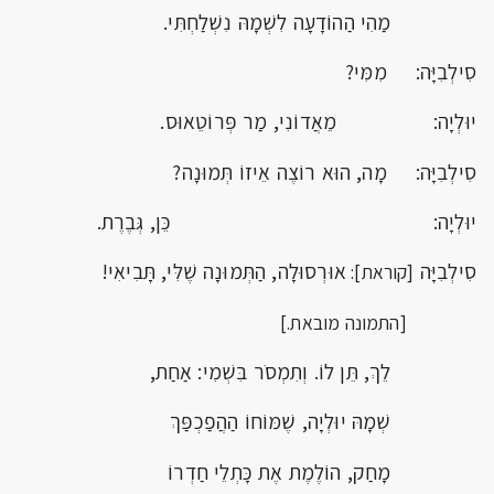
מַהִי הַהוֹדָעָה לִשְׁמָהּ נִשְׁלַחְתִּי.
סִילְבִיָּה: מִמִּי?
יוּלְיָה: מֵאֲדוֹנִי, מַר פְּרוֹטֵאוּס.
סִילְבִיָּה: מָה, הוּא רוֹצֶה אֵיזוֹ תְּמוּנָה?
יוּלְיָה: כֵּן, גְּבֶרֶת.
סִילְבִיָּה
אוּרְסוּלָה, הַתְּמוּנָה שֶׁלִּי, תָּבִיאִי!
[קוראת]:
[התמונה מובאת.]
לֵךְ, תֵּן לוֹ. וְתִמְסֹר בִּשְׁמִי: אַחַת,
שְׁמָהּ יוּלְיָה, שֶׁמּוֹחוֹ הַהֲפַכְפַּךְ
מָחַק, הוֹלֶמֶת אֶת כָּתְלֵי חַדְרוֹ