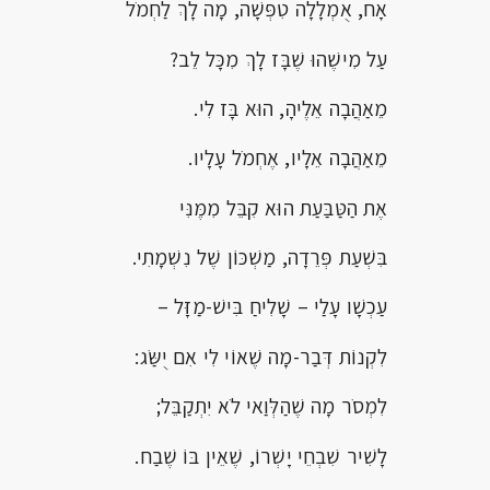
אָח, אֻמְלָלָה טִפְּשָׁה, מָה לָךְ לַחְמֹל
עַל מִישֶׁהוּ שֶׁבָּז לָךְ מִכָּל לֵב?
מֵאַהֲבָה אֵלֶיהָ, הוּא בָּז לִי.
מֵאַהֲבָה אֵלָיו, אֶחְמֹל עָלָיו.
אֶת הַטַּבַּעַת הוּא קִבֵּל מִמֶּנִּי
בִּשְׁעַת פְּרֵדָה, מַשְׁכּוֹן שֶׁל נִשְׁמָתִי.
עַכְשָׁו עָלַי – שָׁלִיחַ בִּישׁ-מַזָּל –
לִקְנוֹת דְּבַר-מָה שֶׁאוֹי לִי אִם יֻשַּׂג:
לִמְסֹר מָה שֶׁהַלְּוַאי לֹא יִתְקַבֵּל;
לָשִׁיר שִׁבְחֵי יָשְׁרוֹ, שֶׁאֵין בּוֹ שֶׁבַח.