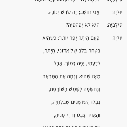
יוּלְיָה: אֲנִי חוֹשֵׁב; זֶה שֹׁרֶשׁ יְגוֹנָהּ.
סִילְבִיָּה: הִיא לֹא יְפֵהפִיָּה?
יוּלְיָה: פַּעַם הָיְתָה יָפָה יוֹתֵר: כְּשֶׁהִיא
בָּטְחָה בַּלֵּב שֶׁל אֲדוֹנִי, הָיְתָה,
לְדַעֲתִי, יָפָה כָּמוֹךְ. אֲבָל
מֵאָז שֶׁהִיא זָנְחָה אֶת הַמַּרְאָה
וְנֶחְשְׂפָה לַשֶּׁמֶשׁ הַשּׁוֹדֶפֶת,
נָבְלוּ הַשּׁוֹשַׁנִּים שֶׁבְּלֶחְיָהּ,
וְהָאֲוִיר צָבַט וַרְדֵי פָּנֶיהָ,