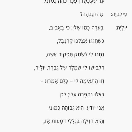
עַד שֶׁעַכְשָׁו הָפְכָה כֵּהָה כָּמוֹנִי.
סִילְבִיָּה: מַהוּ גָּבְהָהּ?
יוּלְיָה: בְּעֵרֶךְ כְּמוֹ שֶׁלִּי; כִּי בָּאָבִיב,
כְּשֶׁחָגְגוּ אֶצְלֵנוּ קַרְנָבָל,
נָתְנוּ לִי לְשַׂחֵק תַּפְקִיד אִשָּׁה,
הִלְבִּישׁוּ לִי שִׂמְלָה שֶׁל גְּבֶרֶת יוּלְיָה,
וְזוֹ הִתְאִימָה לִי – כֻּלָּם אָמְרוּ! –
כְּאִלּוּ נִתְפְּרָה עָלַי; לָכֵן
אֲנִי יוֹדֵעַ: הִיא גְּבוֹהָה כָּמוֹנִי.
וְהִיא הִזִּילָה בִּגְלָלִי דְּמָעוֹת אָז,