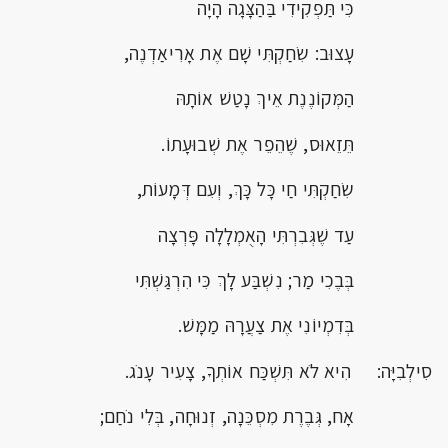
כִּי תַּפְקִידִי בַּהַצָּגָה הָיָה
עָצוּב: שִׂחַקְתִּי שָׁם אֶת אָרִיאַדְנֶה,
הַמְּקוֹנֶנֶת אֵיךְ נָטַשׁ אוֹתָהּ
תֵּזֵאוּס, שֶׁהֵפֵר אֶת שְׁבוּעָתוֹ.
שִׂחַקְתִּי חַי כָּל כָּךְ, וְעִם דְּמָעוֹת,
עַד שֶׁגְּבִרְתִּי הָאֻמְלָלָה פָּרְצָה
בְּבֶכִי מַר; נִשְׁבַּע לָךְ כִּי הִרְגַּשְׁתִּי
בְּדִמְיוֹנִי אֶת צַעֲרָהּ מַמָּשׁ.
סִילְבִיָּה: הִיא לֹא תִּשְׁכַּח אוֹתְךָ, צָעִיר עָנֹג.
אָח, גְּבֶרֶת מִסְכֵּנָה, זְנוּחָה, בְּלִי נֹחַם;