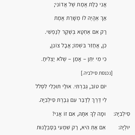
אֲנִי כַּלַּת אֱמֶת שֶׁל אֲדוֹנִי;
אַךְ אֶהֱיֶה לוֹ מְשָׁרֵת אֱמֶת
רַק אִם אֶחְטָא בְּשֶׁקֶר לְנַפְשִׁי.
כֵּן, אֲחַזֵּר בִּשְׁמוֹ; אֲבָל צוֹנֵן,
כִּי מִי יִתֵּן – אָמֵן – שֶׁלֹּא יַצְלִיחַ.
[נכנסת סילביה.]
יוֹם טוֹב, גְּבִרְתִּי. אוּלַי תּוּכְלִי לִסְלֹל
לִי דֶּרֶךְ לְדַבֵּר עִם גְּבֶרֶת סִילְבִיָּה.
סִילְבִיָּה: וּמָה לְךָ אִתָּהּ, אִם זוֹ אֲנִי?
יוּלְיָה: אִם אַתְּ הִיא, רַק שִׁמְעִי בְּסַבְלָנוּת