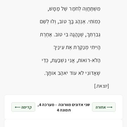
מִשְׁתַּחֲוֶה לְחֹמֶר שֶׁל מַמָּשׁ,
כְּמוֹתִי. אֶנְהַג בָּךְ טוֹב, וְלוּ לְשֵׁם
גְּבִרְתֵּךְ, שֶׁנָּהֲגָה בִּי טוֹב. אַחֶרֶת
הָיִיתִי מְנַקֶּרֶת אֶת עֵינַיִךְ
הַלֹא-רוֹאוֹת, אֲנִי נִשְׁבַּעַת, כְּדֵי
שֶׁאֲדוֹנִי לֹא עוֹד יֹאהַב אוֹתָךְ.
[יוצאת.]
שני אדונים מוורונה -
מערכה 4,
⟶ אחורה
קדימה ⟵
תמונה 4