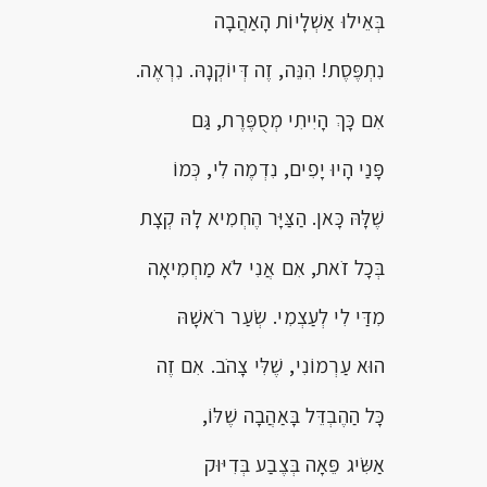
בְּאֵילוּ אַשְׁלָיוֹת הָאַהֲבָה
נִתְפֶּסֶת! הִנֵּה, זֶה דְּיוֹקְנָהּ. נִרְאֶה.
אִם כָּךְ הָיִיתִי מְסֻפֶּרֶת, גַּם
פָּנַי הָיוּ יָפִים, נִדְמֶה לִי, כְּמוֹ
שֶׁלָּהּ כָּאן. הַצַּיָּר הֶחְמִיא לָהּ קְצָת
בְּכָל זֹאת, אִם אֲנִי לֹא מַחְמִיאָה
מִדַּי לִי לְעַצְמִי. שְׂעַר רֹאשָׁהּ
הוּא עַרְמוֹנִי, שֶׁלִּי צָהֹב. אִם זֶה
כָּל הַהֶבְדֵּל בָּאַהֲבָה שֶׁלּוֹ,
אַשִּׂיג פֵּאָה בְּצֶבַע בְּדִיּוּק