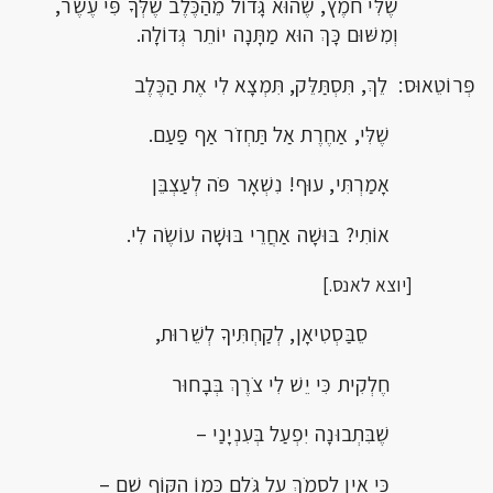
שֶׁלִּי חֹמֶץ, שֶׁהוּא גָּדוֹל מֵהַכֶּלֶב שֶׁלְּךָ פִּי עֶשֶׂר,
וְמִשּׁוּם כָּךְ הוּא מַתָּנָה יוֹתֵר גְּדוֹלָה.
פְּרוֹטֵאוּס: לֵךְ, תִּסְתַּלֵּק, תִּמְצָא לִי אֶת הַכֶּלֶב
שֶׁלִּי, אַחֶרֶת אַל תַּחְזֹר אַף פַּעַם.
אָמַרְתִּי, עוּף! נִשְׁאָר פֹּה לְעַצְבֵּן
אוֹתִי? בּוּשָׁה אַחֲרֵי בּוּשָׁה עוֹשֶׂה לִי.
[יוצא לאנס.]
סֵבַּסְטִיאָן, לְקַחְתִּיךָ לְשֵׁרוּת,
חֶלְקִית כִּי יֵשׁ לִי צֹרֶךְ בְּבָחוּר
שֶׁבִּתְבוּנָה יִפְעַל בְּעִנְיָנַי –
כִּי אֵין לִסְמֹךְ עַל גֹּלֶם כְּמוֹ הַקּוֹף שָׁם –