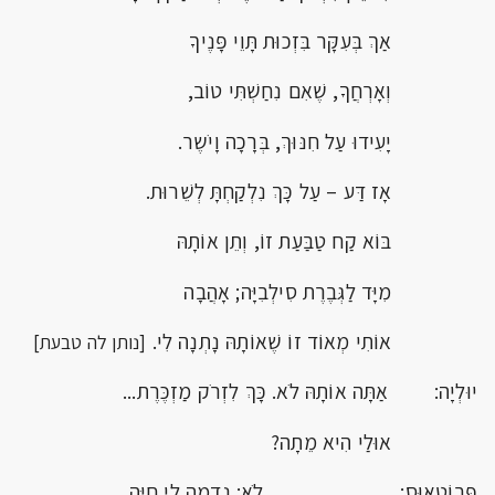
אַךְ בְּעִקָּר בִּזְכוּת תָּוֵי פָּנֶיךָ
וְאָרְחֲךָ, שֶׁאִם נִחַשְׁתִּי טוֹב,
יָעִידוּ עַל חִנּוּךְ, בְּרָכָה וָיֹשֶר.
אָז דַּע – עַל כָּךְ נִלְקַחְתָּ לְשֵׁרוּת.
בּוֹא קַח טַבַּעַת זוֹ, וְתֵן אוֹתָהּ
מִיָּד לַגְּבֶרֶת סִילְבִיָּה; אָהֲבָה
אוֹתִי מְאוֹד זוֹ שֶׁאוֹתָהּ נָתְנָה לִי.
[נותן לה טבעת]
יוּלְיָה: אַתָּה אוֹתָהּ לֹא. כָּךְ לִזְרֹק מַזְכֶּרֶת...
אוּלַי הִיא מֵתָה?
פְּרוֹטֵאוּס: לֹא: נִדְמֶה לִי חַיָּה.