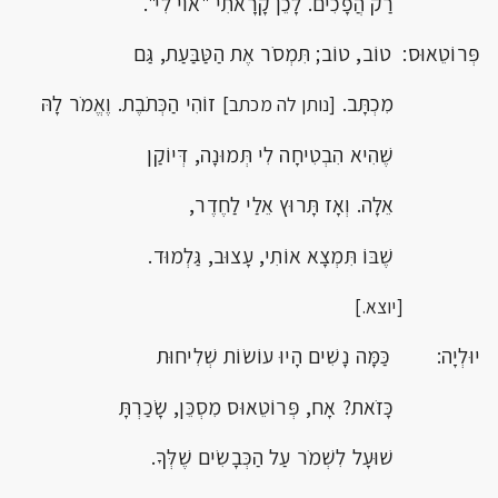
רַק הֲפָכִים. לָכֵן קָרָאתִי "אוֹי לִי".
פְּרוֹטֵאוּס: טוֹב, טוֹב; תִּמְסֹר אֶת הַטַּבַּעַת, גַּם
מִכְתָּב.
זוֹהִי הַכְּתֹבֶת. וֶאֱמֹר לָהּ
[נותן לה מכתב]
שֶׁהִיא הִבְטִיחָה לִי תְּמוּנָה, דְּיוֹקַן
אֵלָה. וְאָז תָּרוּץ אֵלַי לַחֶדֶר,
שֶׁבּוֹ תִּמְצָא אוֹתִי, עָצוּב, גַּלְמוּד.
[יוצא.]
יוּלְיָה: כַּמָּה נָשִׁים הָיוּ עוֹשׂוֹת שְׁלִיחוּת
כָּזֹאת? אָח, פְּרוֹטֵאוּס מִסְכֵּן, שָׂכַרְתָּ
שׁוּעָל לִשְׁמֹר עַל הַכְּבָשִׂים שֶׁלְּךָ.