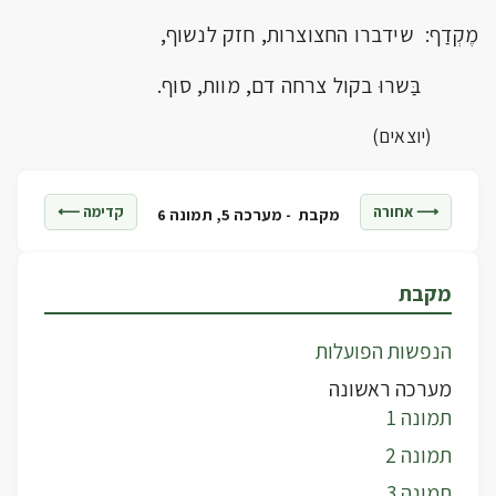
מֶקְדַף: שידברו החצוצרות, חזק לנשוף,
בַּשרוּ בקול צרחה דם, מוות, סוף.
(יוצאים)
⟶ אחורה
קדימה ⟵
מקבת -
מערכה 5, תמונה 6
מקבת
הנפשות הפועלות
מערכה ראשונה
תמונה 1
תמונה 2
תמונה 3