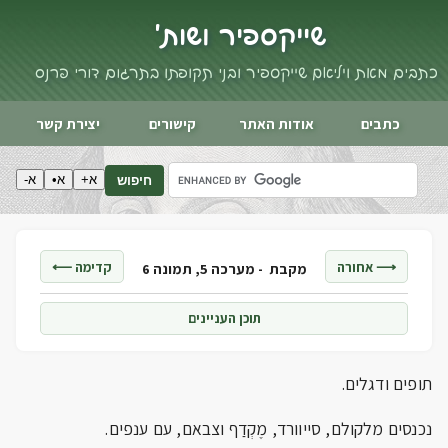
שייקספיר ושות'
כתבים מאת ויליאם שייקספיר ובני תקופתו בתרגום דורי פרנס
כתבים
אודות האתר
קישורים
יצירת קשר
א+
א•
א-
חיפוש
⟶ אחורה
קדימה ⟵
מקבת -
מערכה 5, תמונה 6
תוכן העניינים
תופים ודגלים.
נכנסים מלקולם, סייוורד, מֶקְדַף וצבאם, עם ענפים.